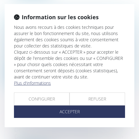
Information sur les cookies
CRÉANCE ANTÉRIEURE ET NON-
Nous avons recours à des cookies techniques pour
CONCURRENCE : DEUX RAPPELS DE
assurer le bon fonctionnement du site, nous utilisons
également des cookies soumis à votre consentement
LA COUR DE CASSATION
pour collecter des statistiques de visite.
Droit des sociétés
/
Procédures collectives
Cliquez ci-dessous sur « ACCEPTER » pour accepter le
En cas de procédure collective, le débiteur
dépôt de l'ensemble des cookies ou sur « CONFIGURER
a l’interdiction de régler toute...
» pour choisir quels cookies nécessitant votre
consentement seront déposés (cookies statistiques),
Lire la suite
avant de continuer votre visite du site.
Plus d'informations
CONFIGURER
REFUSER
ACCEPTER
PLAN DE REDRESSEMENT : RAPPELS
DE LA COUR DE CASSATION
Droit des sociétés
/
Procédures collectives
Dans un arrêt récent, la Cour de cassation