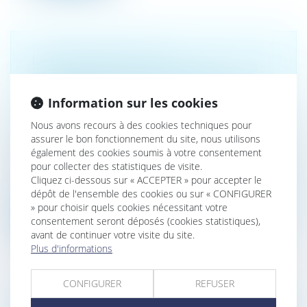
LA RENONCIATION DE
L’ENTREPRENEUR INDIVIDUEL À LA
PROTECTION DU PATRIMOINE
Information sur les cookies
PERSONNEL
Nous avons recours à des cookies techniques pour
Droit des sociétés
/
Droit des sociétés
assurer le bon fonctionnement du site, nous utilisons
commerciales et professionnelles
également des cookies soumis à votre consentement
Les conditions dans lesquelles un
pour collecter des statistiques de visite.
entrepreneur individuel peut renoncer à
Cliquez ci-dessous sur « ACCEPTER » pour accepter le
la...
dépôt de l'ensemble des cookies ou sur « CONFIGURER
» pour choisir quels cookies nécessitant votre
Lire la suite
consentement seront déposés (cookies statistiques),
avant de continuer votre visite du site.
Plus d'informations
CONFIGURER
REFUSER
RÉORGANISER LA DIRECTION N'EST