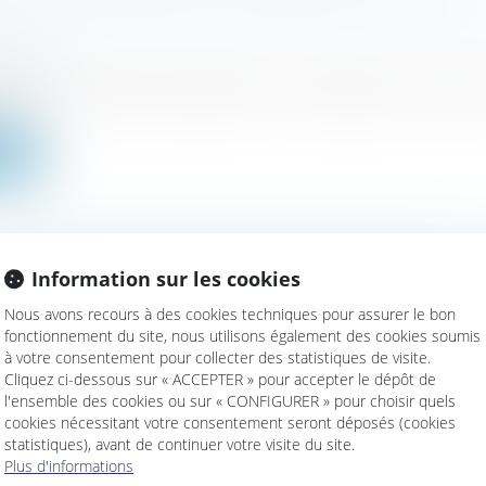
TÉ : LES SOCIÉTÉS ENCOURENT ELLES UNE 
?
ociétés
ion des études juridiques de la Compagnie nationale
...
ite
Information sur les cookies
ONNALITÉ MORALE D'UNE SOCIÉTÉ DISSOUT
Nous avons recours à des cookies techniques pour assurer le bon
E AUSSI LONGTEMPS QUE SES DROITS ET
fonctionnement du site, nous utilisons également des cookies soumis
ONS À CARACTÈRE SOCIAL NE SONT PAS LI
à votre consentement pour collecter des statistiques de visite.
ociétés
Cliquez ci-dessous sur « ACCEPTER » pour accepter le dépôt de
l'ensemble des cookies ou sur « CONFIGURER » pour choisir quels
êt du 20 septembre 2023, la Cour de cassation rappell
cookies nécessitant votre consentement seront déposés (cookies
statistiques), avant de continuer votre visite du site.
Plus d'informations
ite