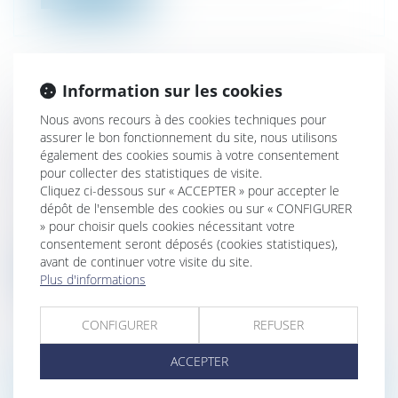
Information sur les cookies
L’ACHETEUR QUI REFUSE UN PRÊT
Nous avons recours à des cookies techniques pour
INFÉRIEUR AU MONTANT MAXIMAL
assurer le bon fonctionnement du site, nous utilisons
PRÉVU DANS LA PROMESSE N’EST
également des cookies soumis à votre consentement
pour collecter des statistiques de visite.
PAS FAUTIF
Cliquez ci-dessous sur « ACCEPTER » pour accepter le
Droit immobilier
/
Droit de la propriété
dépôt de l'ensemble des cookies ou sur « CONFIGURER
L’indication dans la promesse de vente
» pour choisir quels cookies nécessitant votre
d’un montant maximal du prêt n’oblige...
consentement seront déposés (cookies statistiques),
avant de continuer votre visite du site.
Lire la suite
Plus d'informations
CONFIGURER
REFUSER
ACCEPTER
L’ACHETEUR DOIT ÊTRE INFORMÉ QUE