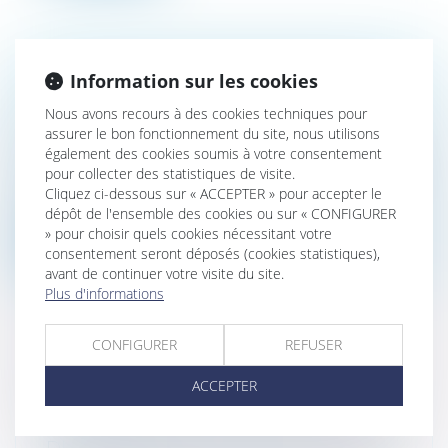
Information sur les cookies
PAS DE RÉCEPTION PARTIELLE POUR
UNE PARTIE D’UN OUVRAGE
Nous avons recours à des cookies techniques pour
INACHEVÉ
assurer le bon fonctionnement du site, nous utilisons
également des cookies soumis à votre consentement
Droit immobilier
/
Droit de la construction
pour collecter des statistiques de visite.
Une réception partielle, même constatée
Cliquez ci-dessous sur « ACCEPTER » pour accepter le
par écrit, ne vaut pas réception au s...
dépôt de l'ensemble des cookies ou sur « CONFIGURER
» pour choisir quels cookies nécessitant votre
Lire la suite
consentement seront déposés (cookies statistiques),
avant de continuer votre visite du site.
Plus d'informations
CONFIGURER
REFUSER
EN PRÉSENCE DE MÉRULE,
ACCEPTER
L’ACHETEUR N’A PAS DE RECOURS S’IL
A RENONCÉ À FAIRE RÉALISER UN