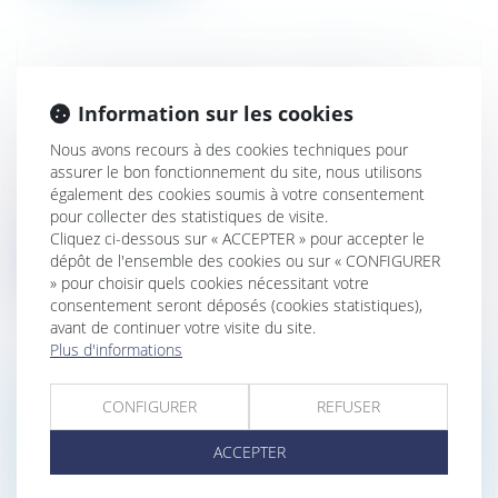
ACTION PAULIENNE : LA CRÉANCE
Information sur les cookies
DOIT ÊTRE CERTAINE, MAIS PAS
FORCÉMENT CHIFFRÉE
Nous avons recours à des cookies techniques pour
Droit immobilier
assurer le bon fonctionnement du site, nous utilisons
également des cookies soumis à votre consentement
L’action paulienne permet à un créancier
pour collecter des statistiques de visite.
de faire déclarer inopposable un act...
Cliquez ci-dessous sur « ACCEPTER » pour accepter le
dépôt de l'ensemble des cookies ou sur « CONFIGURER
Lire la suite
» pour choisir quels cookies nécessitant votre
consentement seront déposés (cookies statistiques),
avant de continuer votre visite du site.
Plus d'informations
CONFIGURER
REFUSER
DÉFAUT DE DÉCLARATION DE SES
BÉNÉFICIAIRES EFFECTIFS PAR UNE
ACCEPTER
SOCIÉTÉ : ATTENTION SANCTION !
Droit des sociétés
/
Droit des sociétés