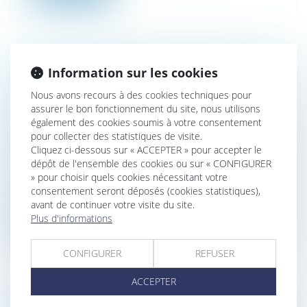
Information sur les cookies
COMPENSATION EN PROCÉDURE
COLLECTIVE : PAS DE CONNEXITÉ
Nous avons recours à des cookies techniques pour
assurer le bon fonctionnement du site, nous utilisons
SANS VÉRITABLE UNITÉ
également des cookies soumis à votre consentement
CONTRACTUELLE DES CRÉANCES !
pour collecter des statistiques de visite.
Droit des sociétés
/
Procédures collectives
Cliquez ci-dessous sur « ACCEPTER » pour accepter le
La Cour de cassation rappelle avec
dépôt de l'ensemble des cookies ou sur « CONFIGURER
fermeté que la compensation en
» pour choisir quels cookies nécessitant votre
procédure c...
consentement seront déposés (cookies statistiques),
avant de continuer votre visite du site.
Plus d'informations
Lire la suite
CONFIGURER
REFUSER
ACCEPTER