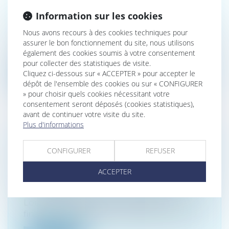
DE GRÉ À GRÉ D'UN IMMEUBLE EST
Information sur les cookies
UNE VENTE JUDICIAIRE
Droit des sociétés
/
Procédures collectives
Nous avons recours à des cookies techniques pour
assurer le bon fonctionnement du site, nous utilisons
L’arrêt ci-dessous référencé, relatif à la
également des cookies soumis à votre consentement
confrontation du droit légal d’agr...
pour collecter des statistiques de visite.
Cliquez ci-dessous sur « ACCEPTER » pour accepter le
Lire la suite
dépôt de l'ensemble des cookies ou sur « CONFIGURER
» pour choisir quels cookies nécessitant votre
consentement seront déposés (cookies statistiques),
avant de continuer votre visite du site.
Plus d'informations
FORMALITÉS DE PUBLICITÉ EN CAS DE
CONFIGURER
REFUSER
CHANGEMENT DE GARANT
FINANCIER DE L’AGENT IMMOBILIER
ACCEPTER
Droit immobilier
/
Cession et gestion
d'immeuble
Lorsque la cessation de la garantie
financière de l’agent immobilier n’est pa...