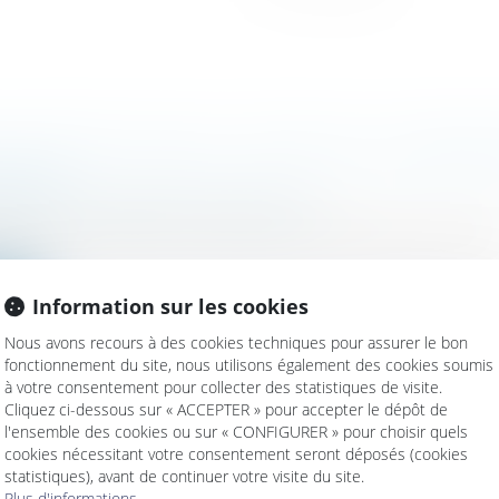
DE PARTS SOCIALES : EFFETS DE LA PRÉSO
DARITÉ
ociétés
/
Transmission d’entreprise
tions qui emportent cession de contrôle d'une sociét
 p...
Information sur les cookies
ite
Nous avons recours à des cookies techniques pour assurer le bon
fonctionnement du site, nous utilisons également des cookies soumis
à votre consentement pour collecter des statistiques de visite.
Cliquez ci-dessous sur « ACCEPTER » pour accepter le dépôt de
l'ensemble des cookies ou sur « CONFIGURER » pour choisir quels
ANITAIRE ET IMPROPRIÉTÉ DE L’OUVRAGE
cookies nécessitant votre consentement seront déposés (cookies
statistiques), avant de continuer votre visite du site.
bilier
/
Droit de la construction
Plus d'informations