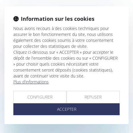
COVID-19 ET LOYERS COMMERCIAUX
Information sur les cookies
: LA COUR DE CASSATION TRANCHE
Nous avons recours à des cookies techniques pour
EN FAVEUR DES BAILLEURS
assurer le bon fonctionnement du site, nous utilisons
Droit commercial
/
Baux commerciaux
également des cookies soumis à votre consentement
La mesure d'interdiction de recevoir du
pour collecter des statistiques de visite.
public prise pendant la crise sanitai...
Cliquez ci-dessous sur « ACCEPTER » pour accepter le
dépôt de l'ensemble des cookies ou sur « CONFIGURER
Lire la suite
» pour choisir quels cookies nécessitant votre
consentement seront déposés (cookies statistiques),
avant de continuer votre visite du site.
Plus d'informations
CONFIGURER
REFUSER
COMPTES CONSOLIDÉS : EXEMPTION
ET SANCTION PÉNALE POUR DÉFAUT
ACCEPTER
DE LEUR ÉTABLISSEMENT
Droit des sociétés
La CNCC précise les conditions à