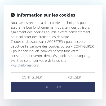
MESURES VISANT AU RECOUVREMENT
Information sur les cookies
DES COMPTES BLOQUÉS DES
Nous avons recours à des cookies techniques pour
DÉPOSANTS LIBANAIS (1ÈRE DE 3
assurer le bon fonctionnement du site, nous utilisons
PARTIES)
également des cookies soumis à votre consentement
pour collecter des statistiques de visite.
BLOG du cabinet
Cliquez ci-dessous sur « ACCEPTER » pour accepter le
I. INTRODUCTION Les difficultés
dépôt de l'ensemble des cookies ou sur « CONFIGURER
auxquelles les déposants libanais
» pour choisir quels cookies nécessitant votre
doivent...
consentement seront déposés (cookies statistiques),
avant de continuer votre visite du site.
Lire la suite
Plus d'informations
CONFIGURER
REFUSER
ACCEPTER
COMMENT DESTITUER UN GÉRANT DE
SARL ?
Droit des sociétés
/
Droit des sociétés