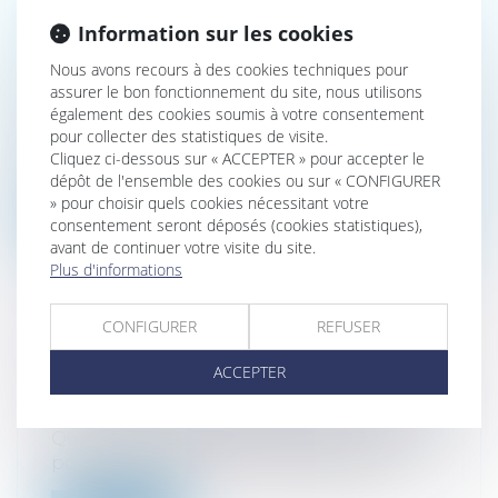
LOI « CLIMAT ET RÉSILIENCE » :
Information sur les cookies
PRINCIPALES INNOVATIONS
INTÉRESSANT LE DROIT DE LA
Nous avons recours à des cookies techniques pour
assurer le bon fonctionnement du site, nous utilisons
COPROPRIÉTÉ
également des cookies soumis à votre consentement
Droit immobilier
/
Copropriété
pour collecter des statistiques de visite.
La loi « Climat et résilience » du 22 août
Cliquez ci-dessous sur « ACCEPTER » pour accepter le
2021 tend, par diverses mesures d’...
dépôt de l'ensemble des cookies ou sur « CONFIGURER
» pour choisir quels cookies nécessitant votre
Lire la suite
consentement seront déposés (cookies statistiques),
avant de continuer votre visite du site.
Plus d'informations
CONFIGURER
REFUSER
COMMENT ACTIVER ET FAIRE JOUER
ACCEPTER
LA GARANTIE DÉCENNALE ?
Droit immobilier
/
Droit de la construction
Quelles sont les démarches à accomplir
pour activer et faire jouer la garanti...