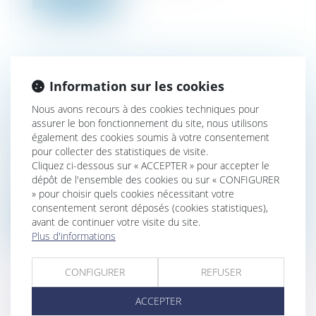
Information sur les cookies
CESSION DE CONTRÔLE
COMMERCIALE ET SOLIDARITÉ ENTRE
Nous avons recours à des cookies techniques pour
assurer le bon fonctionnement du site, nous utilisons
CÉDANTS
également des cookies soumis à votre consentement
Droit des sociétés
/
Droit des sociétés
pour collecter des statistiques de visite.
commerciales et professionnelles
Cliquez ci-dessous sur « ACCEPTER » pour accepter le
Lors de la cession de contrôle d’une
dépôt de l'ensemble des cookies ou sur « CONFIGURER
société, le cédant est généralement tenu...
» pour choisir quels cookies nécessitant votre
consentement seront déposés (cookies statistiques),
Lire la suite
avant de continuer votre visite du site.
Plus d'informations
CONFIGURER
REFUSER
ACCEPTER
ENTREPRISE INDIVIDUELLE,