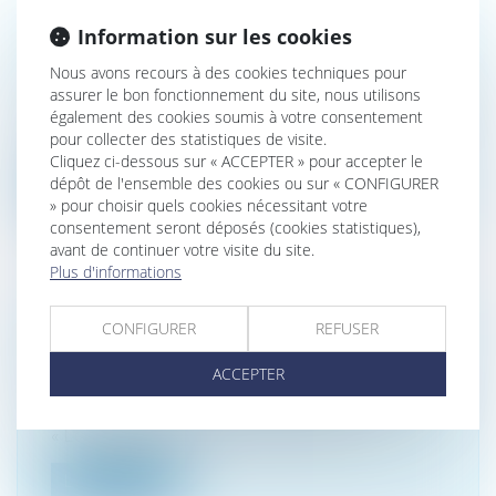
Information sur les cookies
PRÉCISIONS SUR LA SOUS-TRAITANCE
DE SECOND RANG
Nous avons recours à des cookies techniques pour
Droit immobilier
/
Droit de la construction
assurer le bon fonctionnement du site, nous utilisons
également des cookies soumis à votre consentement
La sous-traitance, instaurée par la loi n°75-
pour collecter des statistiques de visite.
1334 du 31 décembre 1975, est l’...
Cliquez ci-dessous sur « ACCEPTER » pour accepter le
dépôt de l'ensemble des cookies ou sur « CONFIGURER
Lire la suite
» pour choisir quels cookies nécessitant votre
consentement seront déposés (cookies statistiques),
avant de continuer votre visite du site.
Plus d'informations
CONFIGURER
REFUSER
PRESCRIPTION DE L’ACTION
RÉCURSOIRE DU CONSTRUCTEUR
ACCEPTER
Droit immobilier
/
Droit de la construction
L’article 2224 du Code civil disposant que :
« Les actions personnelles ou mo...
Lire la suite