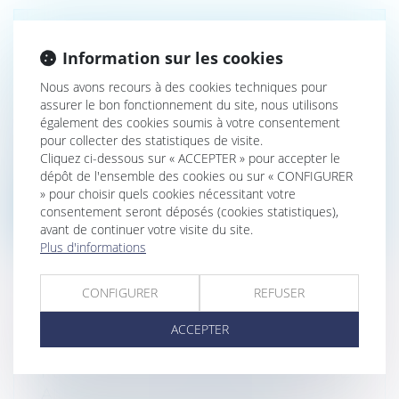
RÉSILIATION D’UN MARCHÉ À FORFAIT
Information sur les cookies
ET MANQUEMENTS GRAVES DE
Nous avons recours à des cookies techniques pour
L’ENTREPRENEUR À SES OBLIGATIONS
assurer le bon fonctionnement du site, nous utilisons
CONTRACTUELLES
également des cookies soumis à votre consentement
Droit immobilier
/
Droit de la construction
pour collecter des statistiques de visite.
Un maître de l’ouvrage a confié à un
Cliquez ci-dessous sur « ACCEPTER » pour accepter le
entrepreneur la réalisation d’un lot de...
dépôt de l'ensemble des cookies ou sur « CONFIGURER
» pour choisir quels cookies nécessitant votre
Lire la suite
consentement seront déposés (cookies statistiques),
avant de continuer votre visite du site.
Plus d'informations
CONFIGURER
REFUSER
CHARGES DE COPROPRIÉTÉ : UNE
ACCEPTER
MISE EN DEMEURE IMPRÉCISE NE
PERMET PAS D'OBTENIR L'EXIGIBILITÉ
ANTICIPÉE DES SOMMES DUES