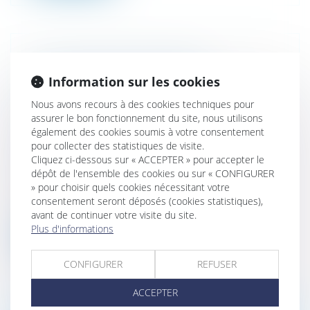
MASSE DES OBLIGATAIRES :
L’AUTORISATION D’AGIR PEUT
Information sur les cookies
RÉSULTER D’UNE CONSULTATION
Nous avons recours à des cookies techniques pour
ÉCRITE ET ÊTRE RÉGULARISÉE EN
assurer le bon fonctionnement du site, nous utilisons
COURS D’INSTANCE
également des cookies soumis à votre consentement
pour collecter des statistiques de visite.
Droit des sociétés
/
Droit des sociétés
Cliquez ci-dessous sur « ACCEPTER » pour accepter le
commerciales et professionnelles
dépôt de l'ensemble des cookies ou sur « CONFIGURER
La Cour de cassation confirme une
» pour choisir quels cookies nécessitant votre
évolution notable dans le régime de
consentement seront déposés (cookies statistiques),
l’actio...
avant de continuer votre visite du site.
Plus d'informations
Lire la suite
CONFIGURER
REFUSER
ACCEPTER