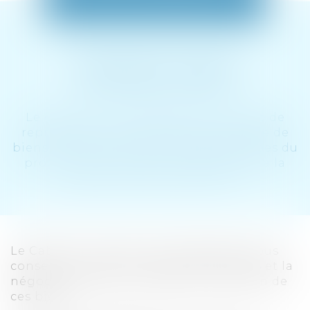
TRANSACTIONS
IMMOBILIÈRES
Le Cabinet est régulièrement chargé de
représenter une clientèle propriétaire de
biens immobiliers dans toutes les étapes du
processus contractuel se rapportant à la
gestion de son patrimoine.
Le Cabinet intervient en prodiguant tous
conseils, y compris la rédaction d’actes et la
négociation pour la vente et la location de
ces biens.