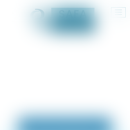
Ouvr
le
men
DROIT IMMOBILIER