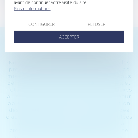
avant de continuer votre visite du site.
Plus d'informations
CONFIGURER
REFUSER
ACCEPTER
COPROPRIÉTÉ
Nous assistons la clientèle dans toutes les
procédures d’annulation d’assemblées, de
mise en responsabilité du syndic ou d’abus
de majorité dans les votes d’assemblées, et
notamment dans les procédures complexes
au sein des copropriétés mixtes ayant pour
objet de déterminer une clé de répartition
des charges ou d’obtenir une révision des
clauses de répartition irrégulières stipulées
dans les règlements de copropriété, la
création d’un syndicat secondaire ou une
scission de la copropriété en volumes.