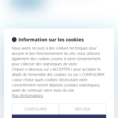
Lire la suite
INOPPOSABILITÉ DES FAITS NON
Information sur les cookies
PUBLIÉS AU RCS : L’EXCLUSION DES
Nous avons recours à des cookies techniques pour
ACTES AUTHENTIQUES
assurer le bon fonctionnement du site, nous utilisons
Droit des sociétés
/
Droit des sociétés
également des cookies soumis à votre consentement
commerciales et professionnelles
pour collecter des statistiques de visite.
La Cour de cassation a récemment
Cliquez ci-dessous sur « ACCEPTER » pour accepter le
rappelé qu’en application de l’article
dépôt de l'ensemble des cookies ou sur « CONFIGURER
L.123...
» pour choisir quels cookies nécessitant votre
consentement seront déposés (cookies statistiques),
Lire la suite
avant de continuer votre visite du site.
Plus d'informations
CONFIGURER
REFUSER