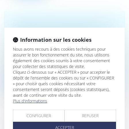
SOCIÉTÉ CIVILE : PRÉCISIONS SUR LES
MODALITÉS D’ENGAGEMENT DE LA
RESPONSABILITÉ D’ANCIENS
Information sur les cookies
ASSOCIÉS
Nous avons recours à des cookies techniques pour
Droit des sociétés
/
Droit des sociétés
assurer le bon fonctionnement du site, nous utilisons
commerciales et professionnelles
également des cookies soumis à votre consentement
En vertu de l’article 1857 du Code civil : « À
pour collecter des statistiques de visite.
l'égard des tiers, les associé...
Cliquez ci-dessous sur « ACCEPTER » pour accepter le
dépôt de l'ensemble des cookies ou sur « CONFIGURER
Lire la suite
» pour choisir quels cookies nécessitant votre
consentement seront déposés (cookies statistiques),
avant de continuer votre visite du site.
Plus d'informations
CONFIGURER
REFUSER
LA CLAUSE PRIVANT L’ASSOCIÉ DE SAS
ACCEPTER
DU DROIT DE VOTER SUR SON