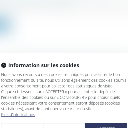
bilier
/
Droit de la construction
de construction, le maître d’œuvre n’est pas seulemen
ite
HÉ : LA PRESCRIPTION COURT À COMPTER D
Information sur les cookies
 CAUSE PAR LE MAÎTRE D’OUVRAGE
Nous avons recours à des cookies techniques pour assurer le bon
bilier
/
Droit de la construction
fonctionnement du site, nous utilisons également des cookies soumis
de garantie des vices cachés, lorsque l’action est exer
à votre consentement pour collecter des statistiques de visite.
Cliquez ci-dessous sur « ACCEPTER » pour accepter le dépôt de
l'ensemble des cookies ou sur « CONFIGURER » pour choisir quels
ite
cookies nécessitant votre consentement seront déposés (cookies
statistiques), avant de continuer votre visite du site.
Plus d'informations